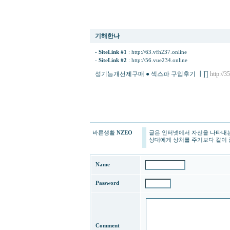
여성흥분제 판매처 ● 과라나 엑스트라 팝니다 ◁
기해한나
-
SiteLink #1
:
http://63.vfh237.online
-
SiteLink #2
:
http://56.vue234.online
성기능개선제구매 ● 섹스파 구입후기 ┃∏
http://3
바른생활
NZEO
글은 인터넷에서 자신을 나타내는
상대에게 상처를 주기보다 같이 
Name
Password
Comment