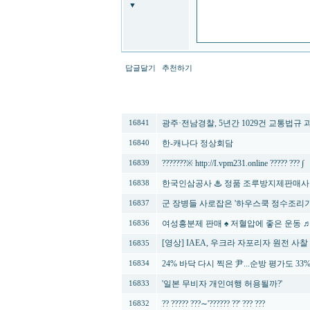
▼
답글달기
추천하기
번호
제목
광주·전남경찰, 5년간 1029건 교통법규
16841
한-캐나다 정상회담
16840
???????※ http://I.vpm231.online ????? ??? ∫
16839
한국인삼공사 ♨ 정품 조루방지제판매사
16838
군 장병들 사로잡은 '하우스쿡 정수조리기
16837
여성흥분제 판매 ♠ 저혈압에 좋은 운동 
16836
[영상] IAEA, 우크라 자포리자 원전 사찰
16835
24% 바닥 다시 찍은 尹...순방 평가도 33% 
16834
'일본 무비자 개인여행 허용될까?'
16833
?? ????? ???∼'?????? ??' ??? ???
16832