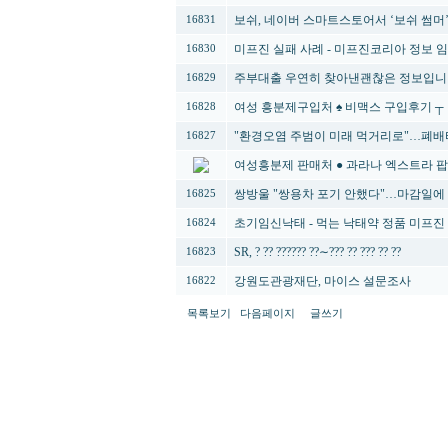
보쉬, 네이버 스마트스토어서 ‘보쉬 썸머
16831
미프진 실패 사례 - 미프진코리아 정보 
16830
주부대출 우연히 찾아낸괜찮은 정보입
16829
여성 흥분제구입처 ♠ 비맥스 구입후기 ┬
16828
"환경오염 주범이 미래 먹거리로"…폐배
16827
여성흥분제 판매처 ● 과라나 엑스트라 
쌍방울 "쌍용차 포기 안했다"…마감일에
16825
초기임신낙태 - 먹는 낙태약 정품 미프진
16824
SR, ? ?? ?????? ??∼??? ?? ??? ?? ??
16823
강원도관광재단, 마이스 설문조사
16822
목록보기
다음페이지
글쓰기