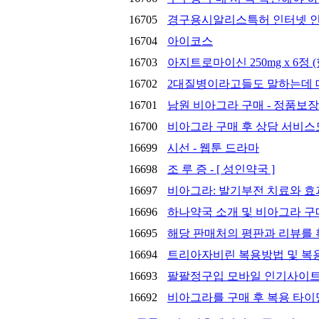
16705
경구용시알리스특허 인터넷 인기사
16704
아이코스
16703
아지트로마이신 250mg x 6정
16702
2대질병이라고들도 말하는데 대
16701
남원 비아그라 구매 - 정품보장
16700
비아그라 구매 후 상담 서비스
16699
시선 - 웹툰 드라마
16698
조 루 증 - [ 성인약국 ]
16697
비아그라: 발기부전 치료와 효
16696
하나약국 소개 및 비아그라 구
16695
해당 판매처의 평판과 리뷰를 
16694
트리아자비린 복용방법 및 복용량 -
16693
팔팔정구입 모바일 인기사이트 
16692
비아그라를 구매 후 복용 타이