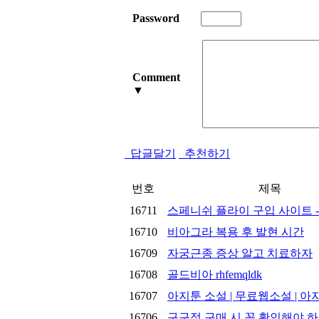
Password
Comment
▼
답글달기
추천하기
번호
제목
16711
스페니쉬 플라이 구입 사이트 
16710
비아그라 복용 후 발현 시간
16709
자궁근종 증상 알고 치료하자
16708
골드비아 rhfemqldk
16707
아지툰 소설 | 무료웹소설 | 아
16706
구구정 구매 시 꼭 확인해야 하