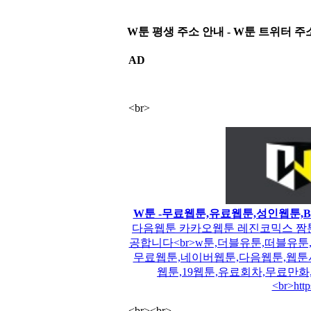
W툰 평생 주소 안내 - W툰 트위터 주소 
AD
<br>
W툰 -무료웹툰,유료웹툰,성인웹툰,
다음웹툰 카카오웹툰 레진코믹스 짬툰
공합니다<br>w툰,더블유툰,떠블유툰,
무료웹툰,네이버웹툰,다음웹툰,웹툰
웹툰,19웹툰,유료회차,무료만
<br>http
<br><br>